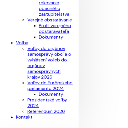
rokovanie
obecného
zastupiteľstva
Verejné obstarávanie
Profil verejného
obstarávateľa
Dokumenty
Voľby
Voľby do orgánov
samosprávy obcí a o
vyhlásení volieb do
orgánov
samosprávnych
krajov 2026
Voľby do Európskeho
parlamentu 2024
Dokumenty
Prezidentské voľby
2024
Referendum 2026
Kontakt