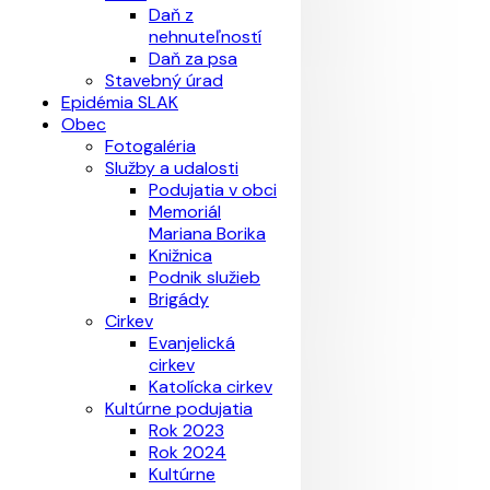
Daň z
nehnuteľností
Daň za psa
Stavebný úrad
Epidémia SLAK
Obec
Fotogaléria
Služby a udalosti
Podujatia v obci
Memoriál
Mariana Borika
Knižnica
Podnik služieb
Brigády
Cirkev
Evanjelická
cirkev
Katolícka cirkev
Kultúrne podujatia
Rok 2023
Rok 2024
Kultúrne