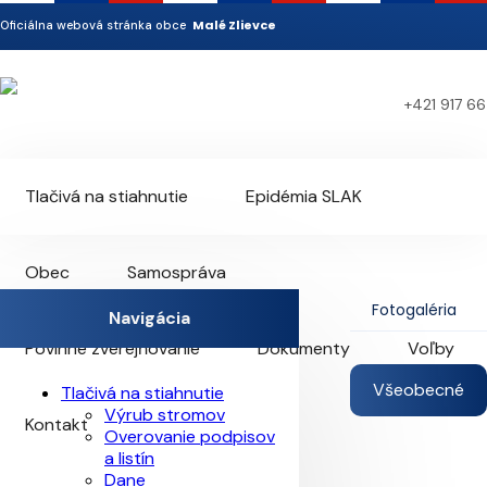
Malé Zlievce
Oficiálna webová stránka obce
+421 917 66
Tlačivá na stiahnutie
Epidémia SLAK
Obec
Samospráva
Fotogaléria
Navigácia
Povinné zverejňovanie
Dokumenty
Voľby
Všeobecné
Tlačivá na stiahnutie
Výrub stromov
Kontakt
Overovanie podpisov
a listín
Dane