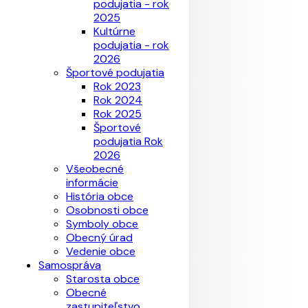
podujatia - rok
2025
Kultúrne
podujatia - rok
2026
Športové podujatia
Rok 2023
Rok 2024
Rok 2025
Športové
podujatia Rok
2026
Všeobecné
informácie
História obce
Osobnosti obce
Symboly obce
Obecný úrad
Vedenie obce
Samospráva
Starosta obce
Obecné
zastupiteľstvo