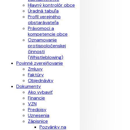
Hlavný kontrolór obce
Úradná tabuľa
Profil verejného
obstarávateľa
Právomoci a
kompetencie obce
Oznamovanie
protispoločenskej
činnosti
(Whistleblowing)
Povinné zverejňovanie
Zmluvy
Faktúry
Objednávky
Dokumenty
Ako vybaviť
Financie
VZN
Predpisy
Uznesenia
Zápisnice
Pozvánky na