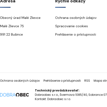
Adresa
Rýchle odkazy
Obecný úrad Malé Zlievce
Ochrana osobných údajov
Malé Zlievce 75
Spracovanie cookies
991 22 Bušince
Prehlásenie o prístupnosti
Ochrana osobných údajov
Prehlásenie o prístupnosti
RSS
Mapa str
Technický prevádzkovateľ:
Dobraobec s.r.o., Švermova 1085/40, Sobrance 07
Kontakt:
Dobraobec s.r.o.