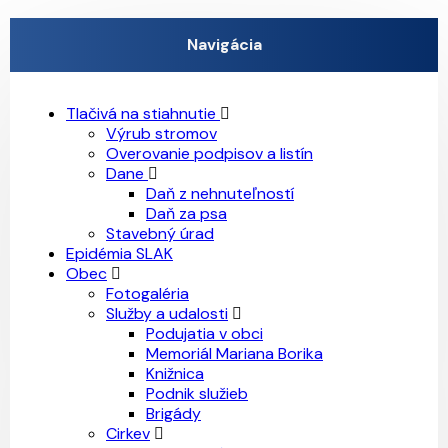
Navigácia
Tlačivá na stiahnutie
Výrub stromov
Overovanie podpisov a listín
Dane
Daň z nehnuteľností
Daň za psa
Stavebný úrad
Epidémia SLAK
Obec
Fotogaléria
Služby a udalosti
Podujatia v obci
Memoriál Mariana Borika
Knižnica
Podnik služieb
Brigády
Cirkev