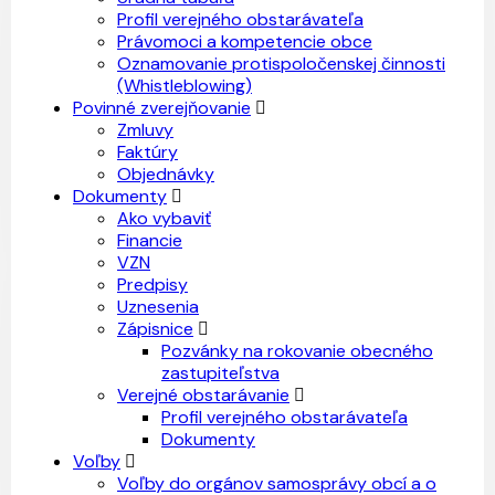
Profil verejného obstarávateľa
Právomoci a kompetencie obce
Oznamovanie protispoločenskej činnosti
(Whistleblowing)
Povinné zverejňovanie
Zmluvy
Faktúry
Objednávky
Dokumenty
Ako vybaviť
Financie
VZN
Predpisy
Uznesenia
Zápisnice
Pozvánky na rokovanie obecného
zastupiteľstva
Verejné obstarávanie
Profil verejného obstarávateľa
Dokumenty
Voľby
Voľby do orgánov samosprávy obcí a o