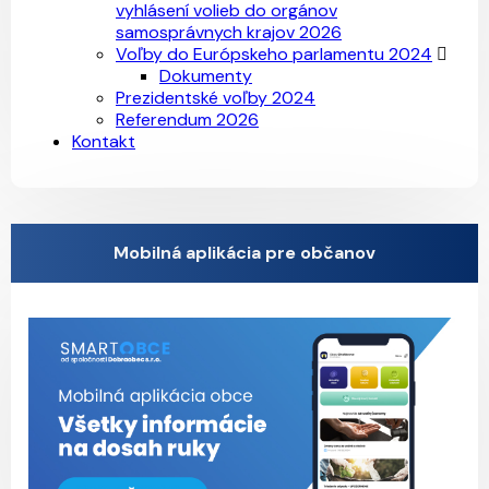
vyhlásení volieb do orgánov
samosprávnych krajov 2026
Voľby do Európskeho parlamentu 2024
Dokumenty
Prezidentské voľby 2024
Referendum 2026
Kontakt
Mobilná aplikácia pre občanov