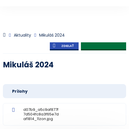
Aktuality
Mikuláš 2024
ZDIELAŤ
Mikuláš 2024
Prílohy
d07b9_a5c9af877f
7d504fc8a3f65e7d
af1814_11zon.jpg