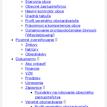
Starosta obce
Obecné zastupiteľstvo
Hlavný kontrolór obce
Úradná tabuľa
Profil verejného obstarávateľa
Právomoci a kompetencie obce
Oznamovanie protispoločenskej činnosti
(Whistleblowing)
Povinné zverejňovanie
Zmluvy
Faktúry
Objednávky
Dokumenty
Ako vybaviť
Financie
VZN
Predpisy
Uznesenia
Zápisnice
Pozvánky na rokovanie obecného
zastupiteľstva
Verejné obstarávanie
Profil verejného obstarávateľa