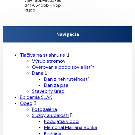
716-48bb-9002-95
d4f7654dbb – kóp
ia.jpg
Navigácia
Tlačivá na stiahnutie
Výrub stromov
Overovanie podpisov a listín
Dane
Daň z nehnuteľností
Daň za psa
Stavebný úrad
Epidémia SLAK
Obec
Fotogaléria
Služby a udalosti
Podujatia v obci
Memoriál Mariana Borika
Knižnica