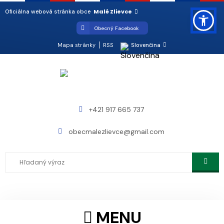
Malé Zlievce
Oficiálna webová stránka obce
Obecný Facebook
Mapa stránky
RSS
Slovenčina
+421 917 665 737
obecmalezlievce@gmail.com
MENU