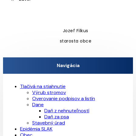
Jozef Filkus
starosta obce
Navigácia
Tlačivá na stiahnutie
Výrub stromov
Overovanie podpisov a listín
Dane
Daň z nehnuteľností
Daň za psa
Stavebný úrad
Epidémia SLAK
Obec