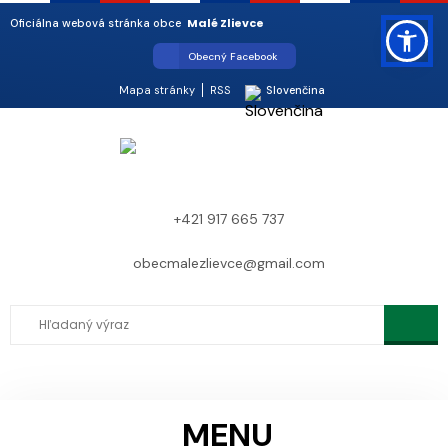
Malé Zlievce
Oficiálna webová stránka obce
Obecný Facebook
Mapa stránky
RSS
Slovenčina
+421 917 665 737
obecmalezlievce@gmail.com
MENU