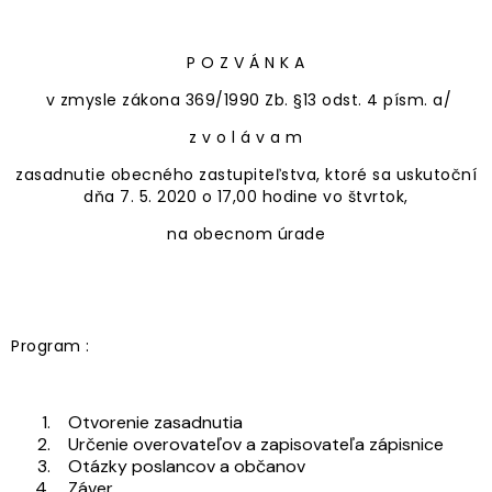
P O Z V Á N K A
v zmysle zákona 369/1990 Zb. §13 odst. 4 písm. a/
z v o l á v a m
zasadnutie obecného zastupiteľstva, ktoré sa uskutoční
dňa 7. 5. 2020 o 17,00 hodine vo štvrtok,
na obecnom úrade
Program :
Otvorenie zasadnutia
Určenie overovateľov a zapisovateľa zápisnice
Otázky poslancov a občanov
Záver