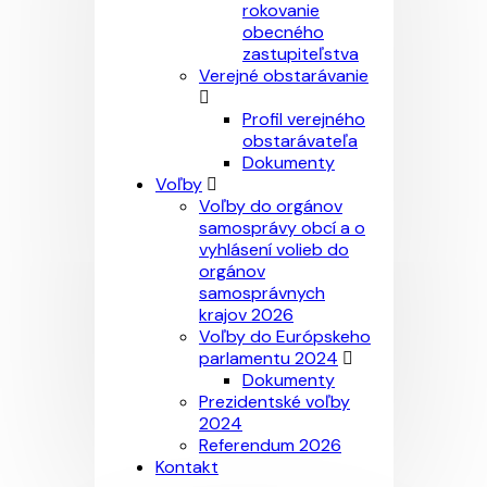
rokovanie
obecného
zastupiteľstva
Verejné obstarávanie
Profil verejného
obstarávateľa
Dokumenty
Voľby
Voľby do orgánov
samosprávy obcí a o
vyhlásení volieb do
orgánov
samosprávnych
krajov 2026
Voľby do Európskeho
parlamentu 2024
Dokumenty
Prezidentské voľby
2024
Referendum 2026
Kontakt