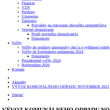
Financie
VZN
Predpisy
Uznesenia
Zápisnice
Pozvánky na rokovanie obecného zastupiteľstva
Verejné obstarávanie
Profil verejného obstarávateľa
Dokumenty
Voľby
Voľby do orgánov samosprávy obcí a o vyhlásení volie
Voľby do Európskeho parlamentu 2024
Dokumenty
Prezidentské voľby 2024
Referendum 2026
Kontakt
Aktuality
VÝVOZ KOMUNÁLNEHO ODPADU NOVEMBER 2023
Zdielať
VÝVOZ KOMUNÁLNEHO ODPADU NO