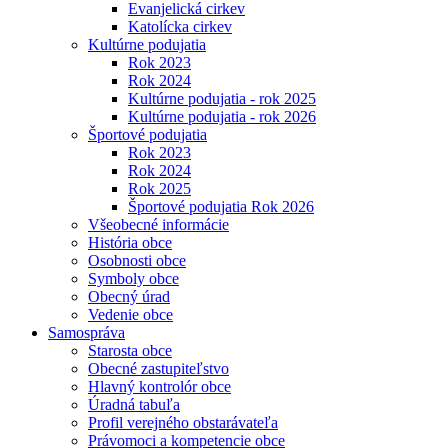
Evanjelická cirkev
Katolícka cirkev
Kultúrne podujatia
Rok 2023
Rok 2024
Kultúrne podujatia - rok 2025
Kultúrne podujatia - rok 2026
Športové podujatia
Rok 2023
Rok 2024
Rok 2025
Športové podujatia Rok 2026
Všeobecné informácie
História obce
Osobnosti obce
Symboly obce
Obecný úrad
Vedenie obce
Samospráva
Starosta obce
Obecné zastupiteľstvo
Hlavný kontrolór obce
Úradná tabuľa
Profil verejného obstarávateľa
Právomoci a kompetencie obce