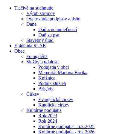
Tlačivá na stiahnutie
Výrub stromov
Overovanie podpisov a listín
Dane
Daň z nehnuteľností
Daň za psa
Stavebný úrad
Epidémia SLAK
Obec
Fotogaléria
Služby a udalosti
Podujatia v obci
Memoriál Mariana Borika
Knižnica
Podnik služieb
Brigády
Cirkev
Evanjelická cirkev
Katolícka cirkev
Kultúrne podujatia
Rok 2023
Rok 2024
Kultúrne podujatia - rok 2025
Kultúrne podujatia - rok 2026