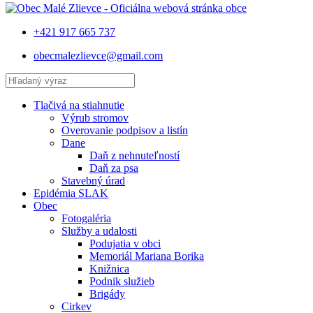
+421 917 665 737
obecmalezlievce@gmail.com
Tlačivá na stiahnutie
Výrub stromov
Overovanie podpisov a listín
Dane
Daň z nehnuteľností
Daň za psa
Stavebný úrad
Epidémia SLAK
Obec
Fotogaléria
Služby a udalosti
Podujatia v obci
Memoriál Mariana Borika
Knižnica
Podnik služieb
Brigády
Cirkev