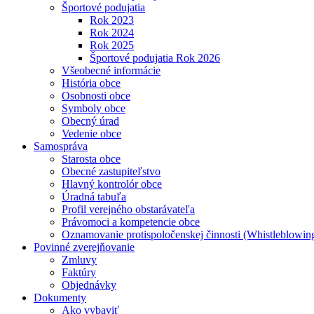
Športové podujatia
Rok 2023
Rok 2024
Rok 2025
Športové podujatia Rok 2026
Všeobecné informácie
História obce
Osobnosti obce
Symboly obce
Obecný úrad
Vedenie obce
Samospráva
Starosta obce
Obecné zastupiteľstvo
Hlavný kontrolór obce
Úradná tabuľa
Profil verejného obstarávateľa
Právomoci a kompetencie obce
Oznamovanie protispoločenskej činnosti (Whistleblowin
Povinné zverejňovanie
Zmluvy
Faktúry
Objednávky
Dokumenty
Ako vybaviť