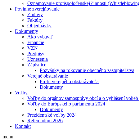
Oznamovanie protispoločenskej činnosti (Whistleblowin
Povinné zverejňovanie
Zmluvy
Faktúry
Objednávky
Dokumenty
Ako vybaviť
Financie
VZN
Predpisy
Uznesenia
Zápisnice
Pozvánky na rokovanie obecného zastupiteľstva
Verejné obstarávanie
Profil verejného obstarávateľa
Dokumenty
Voľby
Voľby do orgánov samosprávy obcí a o vyhlásení volieb 
Voľby do Európskeho parlamentu 2024
Dokumenty
Prezidentské voľby 2024
Referendum 2026
Kontakt
menu