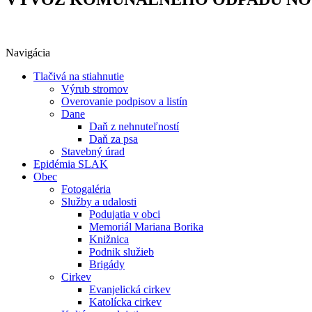
Navigácia
Tlačivá na stiahnutie
Výrub stromov
Overovanie podpisov a listín
Dane
Daň z nehnuteľností
Daň za psa
Stavebný úrad
Epidémia SLAK
Obec
Fotogaléria
Služby a udalosti
Podujatia v obci
Memoriál Mariana Borika
Knižnica
Podnik služieb
Brigády
Cirkev
Evanjelická cirkev
Katolícka cirkev