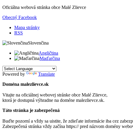
Oficiálna webová stránka obce
Malé Zlievce
Obecný Facebook
Mapa stránky
RSS
Slovenčina
Angličtina
Maďarčina
Powered by
Translate
Doména malezlievce.sk
Vitajte na oficiálnej webovej stránke obce
Malé Zlievce
,
ktorá je dostupná výhradne na doméne malezlievce.sk.
Táto stránka je zabezpečená
Buďte pozorní a vždy sa uistite, že zdieľate informácie iba cez zabe
Zabezpečená stránka vždy začína https:// pred názvom domény webov