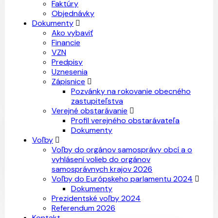
Faktúry
Objednávky
Dokumenty
Ako vybaviť
Financie
VZN
Predpisy
Uznesenia
Zápisnice
Pozvánky na rokovanie obecného
zastupiteľstva
Verejné obstarávanie
Profil verejného obstarávateľa
Dokumenty
Voľby
Voľby do orgánov samosprávy obcí a o
vyhlásení volieb do orgánov
samosprávnych krajov 2026
Voľby do Európskeho parlamentu 2024
Dokumenty
Prezidentské voľby 2024
Referendum 2026
Kontakt