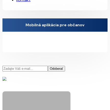
Mobilná aplikácia pre občanov
Odoberať