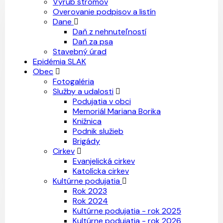
Výrub stromov
Overovanie podpisov a listín
Dane
Daň z nehnuteľností
Daň za psa
Stavebný úrad
Epidémia SLAK
Obec
Fotogaléria
Služby a udalosti
Podujatia v obci
Memoriál Mariana Borika
Knižnica
Podnik služieb
Brigády
Cirkev
Evanjelická cirkev
Katolícka cirkev
Kultúrne podujatia
Rok 2023
Rok 2024
Kultúrne podujatia - rok 2025
Kultúrne podujatia - rok 2026