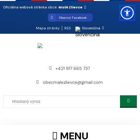
Malé Zlievce
Oficiálna webová stránka obce
Obecný Facebook
Mapa stránky
RSS
Slovenčina
+421 917 665 737
obecmalezlievce@gmail.com
MENU