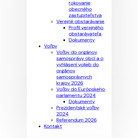
rokovanie
obecného
zastupiteľstva
Verejné obstarávanie
Profil verejného
obstarávateľa
Dokumenty
Voľby
Voľby do orgánov
samosprávy obcí a o
vyhlásení volieb do
orgánov
samosprávnych
krajov 2026
Voľby do Európskeho
parlamentu 2024
Dokumenty
Prezidentské voľby
2024
Referendum 2026
Kontakt