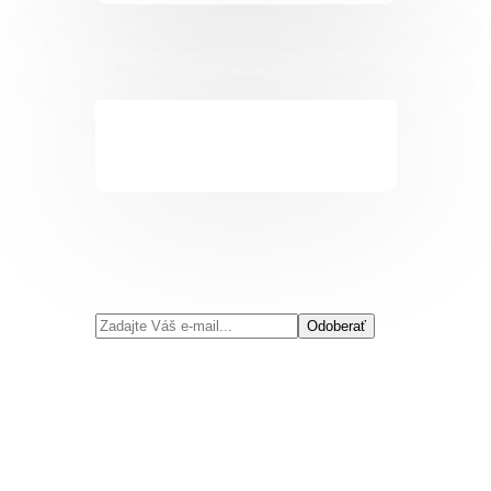
Mobilná aplikácia pre občanov
Odoberať