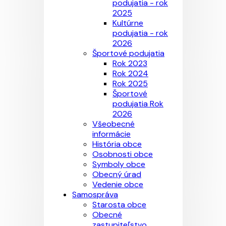
podujatia - rok
2025
Kultúrne
podujatia - rok
2026
Športové podujatia
Rok 2023
Rok 2024
Rok 2025
Športové
podujatia Rok
2026
Všeobecné
informácie
História obce
Osobnosti obce
Symboly obce
Obecný úrad
Vedenie obce
Samospráva
Starosta obce
Obecné
zastupiteľstvo