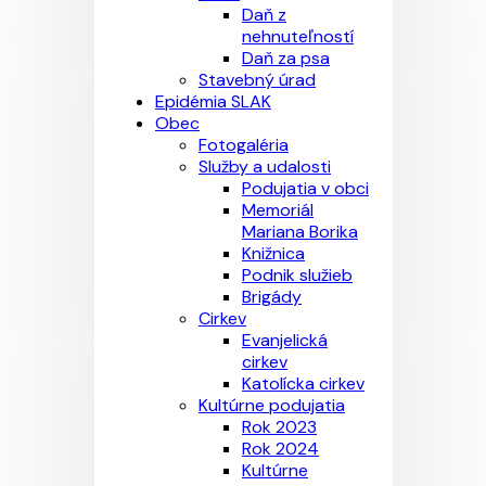
Daň z
nehnuteľností
Daň za psa
Stavebný úrad
Epidémia SLAK
Obec
Fotogaléria
Služby a udalosti
Podujatia v obci
Memoriál
Mariana Borika
Knižnica
Podnik služieb
Brigády
Cirkev
Evanjelická
cirkev
Katolícka cirkev
Kultúrne podujatia
Rok 2023
Rok 2024
Kultúrne