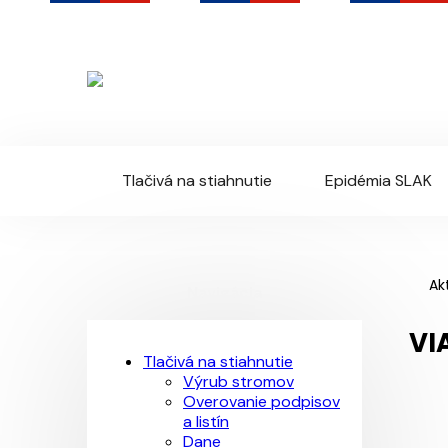
Malé Zlievce
Oficiálna webová stránka obce
Tlačivá na stiahnutie
Epidémia SLAK
Ak
Navigácia
VI
Tlačivá na stiahnutie
Výrub stromov
Overovanie podpisov
a listín
Dane