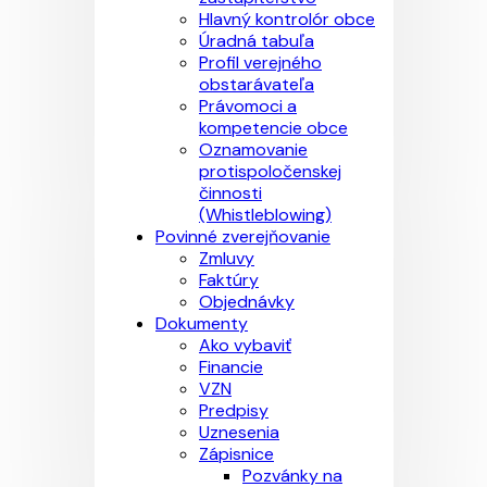
Hlavný kontrolór obce
Úradná tabuľa
Profil verejného
obstarávateľa
Právomoci a
kompetencie obce
Oznamovanie
protispoločenskej
činnosti
(Whistleblowing)
Povinné zverejňovanie
Zmluvy
Faktúry
Objednávky
Dokumenty
Ako vybaviť
Financie
VZN
Predpisy
Uznesenia
Zápisnice
Pozvánky na