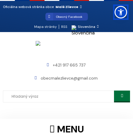
Malé Zlievce
Oficiálna webová stránka obce
Obecný Facebook
Mapa stránky
RSS
Slovenčina
+421 917 665 737
obecmalezlievce@gmail.com
MENU