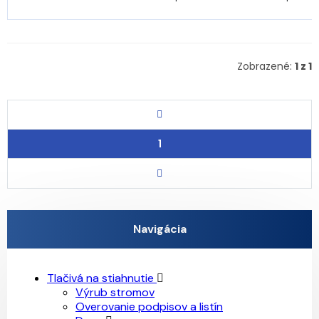
Zobrazené:
1 z 1
1
Navigácia
Tlačivá na stiahnutie
Výrub stromov
Overovanie podpisov a listín