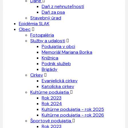
Dane
Daň z nehnuteľností
Daň za psa
Stavebný úrad
Epidémia SLAK
Obec
Fotogaléria
Služby a udalosti
Podujatia v obci
Memoriál Mariana Borika
Knižnica
Podnik služieb
Brigády
Cirkev
Evanjelická cirkev
Katolícka cirkev
Kultúrne podujatia
Rok 2023
Rok 2024
Kultúrne podujatia - rok 2025
Kultúrne podujatia - rok 2026
Športové podujatia
Rok 2023