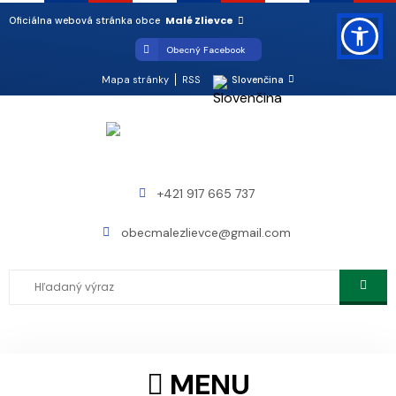
Malé Zlievce
Oficiálna webová stránka obce
Obecný Facebook
Mapa stránky
RSS
Slovenčina
+421 917 665 737
obecmalezlievce@gmail.com
MENU