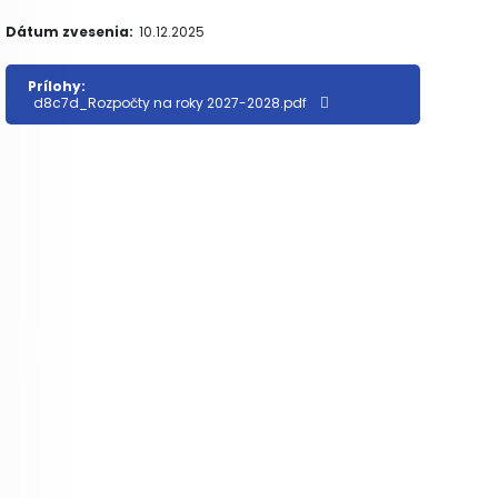
Dátum zvesenia:
10.12.2025
Prílohy:
d8c7d_Rozpočty na roky 2027-2028.pdf