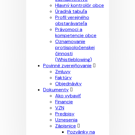
Hlavný kontrolór obce
Úradná tabuľa
Profil verejného
obstarávateľa
Právomoci a
kompetencie obce
Oznamovanie
protispoločenskej
činnosti
(Whistleblowing)
Povinné zverejňovanie
Zmluvy
Faktúry
Objednávky
Dokumenty
Ako vybaviť
Financie
VZN
Predpisy
Uznesenia
Zápisnice
Pozvánky na