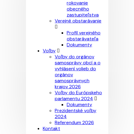
rokovanie
obecného
zastupiteľstva
Verejné obstarávanie
Profil verejného
obstarávateľa
Dokumenty
Voľby
Voľby do orgánov
samosprávy obcí a o
vyhlásení volieb do
orgánov
samosprávnych
krajov 2026
Voľby do Európskeho
parlamentu 2024
Dokumenty
Prezidentské voľby
2024
Referendum 2026
Kontakt