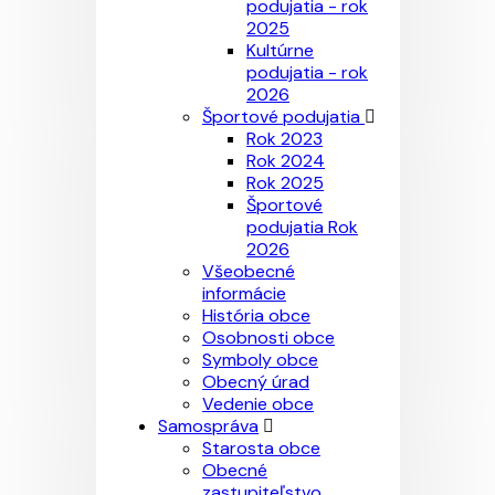
podujatia - rok
2025
Kultúrne
podujatia - rok
2026
Športové podujatia
Rok 2023
Rok 2024
Rok 2025
Športové
podujatia Rok
2026
Všeobecné
informácie
História obce
Osobnosti obce
Symboly obce
Obecný úrad
Vedenie obce
Samospráva
Starosta obce
Obecné
zastupiteľstvo