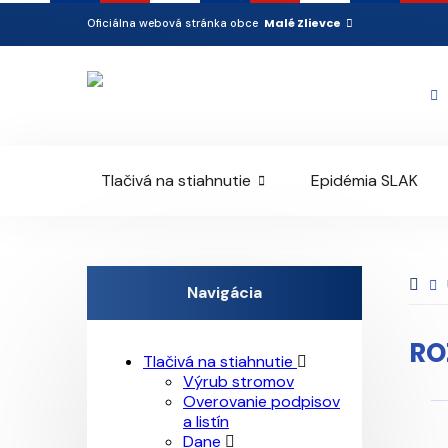
Malé Zlievce
Oficiálna webová stránka obce
Tlačivá na stiahnutie
Epidémia SLAK
Navigácia
RO
Tlačivá na stiahnutie
Výrub stromov
Overovanie podpisov
a listín
Dane