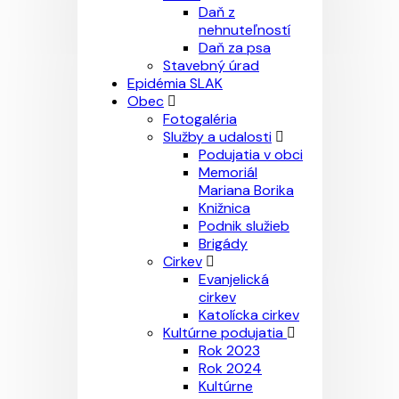
Daň z
nehnuteľností
Daň za psa
Stavebný úrad
Epidémia SLAK
Obec
Fotogaléria
Služby a udalosti
Podujatia v obci
Memoriál
Mariana Borika
Knižnica
Podnik služieb
Brigády
Cirkev
Evanjelická
cirkev
Katolícka cirkev
Kultúrne podujatia
Rok 2023
Rok 2024
Kultúrne